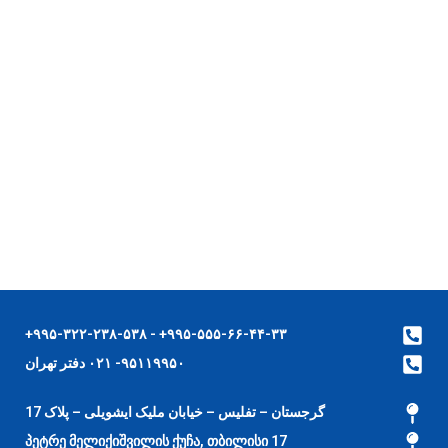
۹۹۵-۵۵۵-۶۶-۴۴-۳۳+ - ۹۹۵-۳۲۲-۲۳۸-۵۳۸+
۹۵۱۱۹۹۵۰- ۰۲۱ دفتر تهران
گرجستان – تفلیس – خیابان ملیک ایشویلی – پلاک 17
17 პეტრე მელიქიშვილის ქუჩა, თბილისი