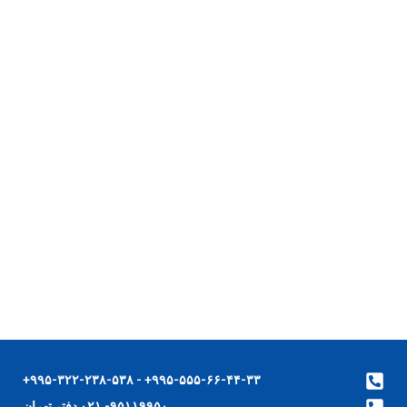
۹۹۵-۵۵۵-۶۶-۴۴-۳۳+ - ۹۹۵-۳۲۲-۲۳۸-۵۳۸+
۹۵۱۱۹۹۵۰- ۰۲۱ دفتر تهران