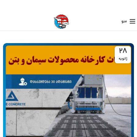
منو
28
ژانویه