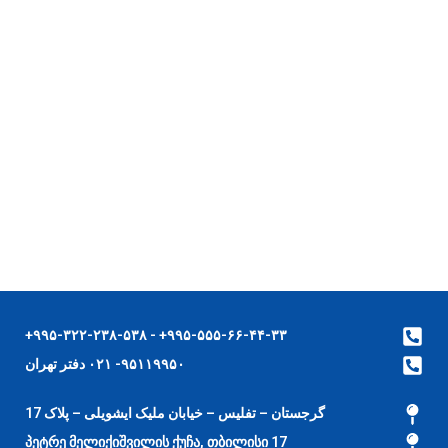
۹۹۵-۵۵۵-۶۶-۴۴-۳۳+ - ۹۹۵-۳۲۲-۲۳۸-۵۳۸+
۹۵۱۱۹۹۵۰- ۰۲۱ دفتر تهران
گرجستان – تفلیس – خیابان ملیک ایشویلی – پلاک 17
17 პეტრე მელიქიშვილის ქუჩა, თბილისი