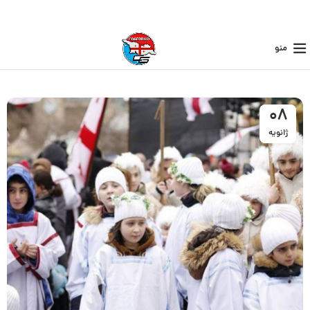
منو
08
ژانویه