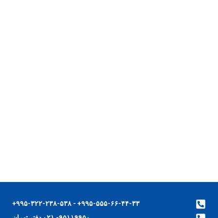
۹۹۵-۵۵۵-۶۶-۴۴-۳۳+ - ۹۹۵-۳۲۲-۲۳۸-۵۳۸+
۹۵۱۱۹۹۵۰- ۰۲۱ دفتر تهران