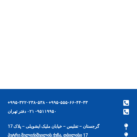
۹۹۵-۵۵۵-۶۶-۴۴-۳۳+ - ۹۹۵-۳۲۲-۲۳۸-۵۳۸+
۹۵۱۱۹۹۵۰- ۰۲۱ دفتر تهران
گرجستان – تفلیس – خیابان ملیک ایشویلی – پلاک 17
17 პეტრე მელიქიშვილის ქუჩა, თბილისი