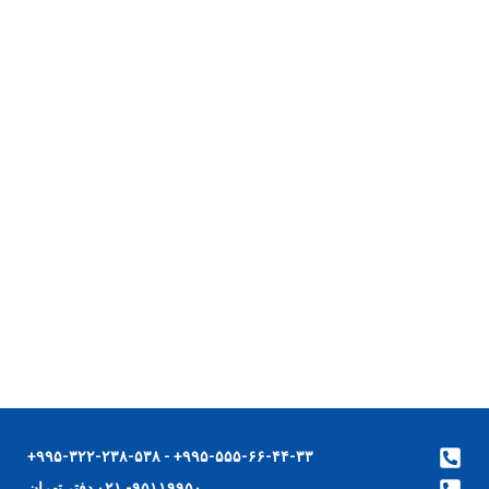
۹۹۵-۵۵۵-۶۶-۴۴-۳۳+ - ۹۹۵-۳۲۲-۲۳۸-۵۳۸+
۹۵۱۱۹۹۵۰- ۰۲۱ دفتر تهران