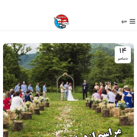
منو
14
دسامبر